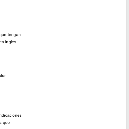
 que tengan
en ingles
olor
indicaciones
ma que