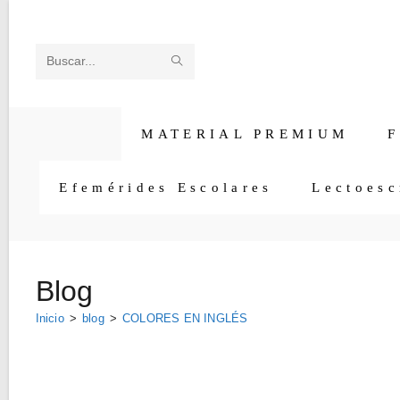
Ir
al
contenido
ENVIAR
Buscar
LA
en
BÚSQUEDA
esta
MATERIAL PREMIUM
F
web
Efemérides Escolares
Lectoesc
Blog
Inicio
>
blog
>
COLORES EN INGLÉS