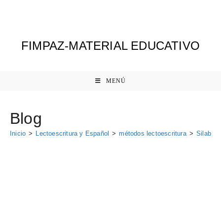
Ir
al
contenido
FIMPAZ-MATERIAL EDUCATIVO
MENÚ
Blog
Inicio
>
Lectoescritura y Español
>
métodos lectoescritura
>
Silabas