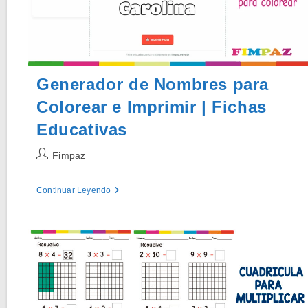
Generador de Nombres para
Colorear e Imprimir | Fichas
Educativas
Autor
Fimpaz
de
la
Generador
Continuar Leyendo
entrada:
De
Nombres
Para
Colorear
E
Imprimir
|
Fichas
Educativas