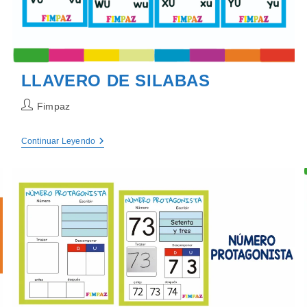
LLAVERO DE SILABAS
Autor
Fimpaz
de
la
LLAVERO
Continuar Leyendo
entrada:
DE
SILABAS