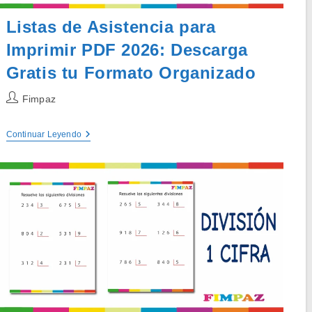
Listas de Asistencia para
Imprimir PDF 2026: Descarga
Gratis tu Formato Organizado
Autor
Fimpaz
de
la
Listas
Continuar Leyendo
entrada:
De
Asistencia
Para
Imprimir
PDF
2026:
Descarga
Gratis
Tu
Formato
Organizado