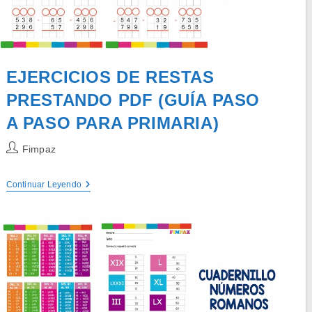
Centenas
EJERCICIOS DE RESTAS
PRESTANDO PDF (GUÍA PASO
A PASO PARA PRIMARIA)
Autor
Fimpaz
de
la
EJERCICIOS
Continuar Leyendo
entrada:
DE
RESTAS
PRESTANDO
PDF
(GUÍA
PASO
A
PASO
PARA
PRIMARIA)