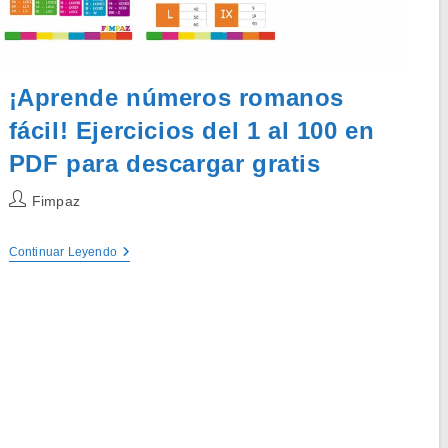
¡Aprende números romanos
fácil! Ejercicios del 1 al 100 en
PDF para descargar gratis
Autor
Fimpaz
de
la
¡Aprende
Continuar Leyendo
entrada:
Números
Romanos
Fácil!
Ejercicios
Del
1
Al
100
En
PDF
Para
Descargar