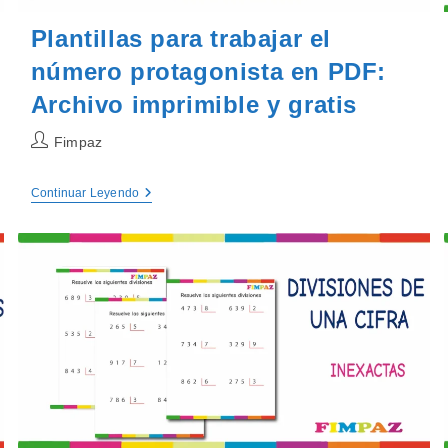
Plantillas para trabajar el
número protagonista en PDF:
Archivo imprimible y gratis
Autor
Fimpaz
de
la
Plantillas
Continuar Leyendo
entrada:
Para
Trabajar
El
Número
Protagonista
En
PDF:
Archivo
Imprimible
Y
Gratis