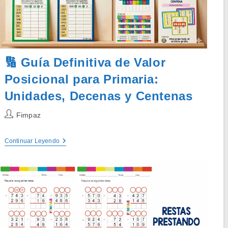
🔢 Guía Definitiva de Valor
Posicional para Primaria:
Unidades, Decenas y Centenas
Autor
Fimpaz
de
la
🔢
Continuar Leyendo
entrada:
Guía
Definitiva
De
Valor
Posicional
Para
Primaria:
Unidades,
Decenas
Y