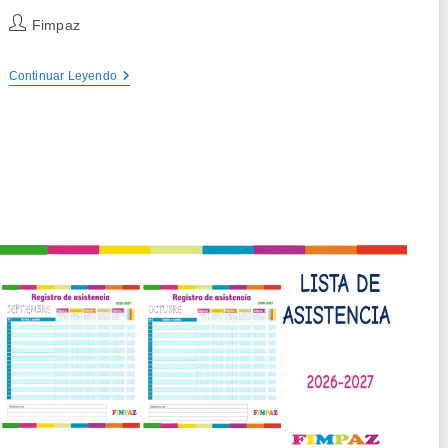
Autor
Fimpaz
de
la
LIBRO
Continuar Leyendo
entrada:
DE
SÍLABAS
PARA
APRENDER
A
LEER
PDF
GRATIS