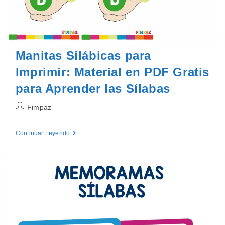
Para
Imprimir
En
PDF
Manitas Silábicas para
Imprimir: Material en PDF Gratis
para Aprender las Sílabas
Autor
Fimpaz
de
la
Manitas
Continuar Leyendo
entrada:
Silábicas
Para
Imprimir:
Material
En
PDF
Gratis
Para
Aprender
Las
Sílabas