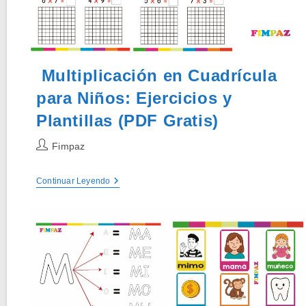
Multiplicación en Cuadrícula
para Niños: Ejercicios y
Plantillas (PDF Gratis)
Autor
Fimpaz
de
la
Multiplicación
Continuar Leyendo
entrada:
En
Cuadrícula
Para
Niños:
Ejercicios
Y
Plantillas
(PDF
Gratis)