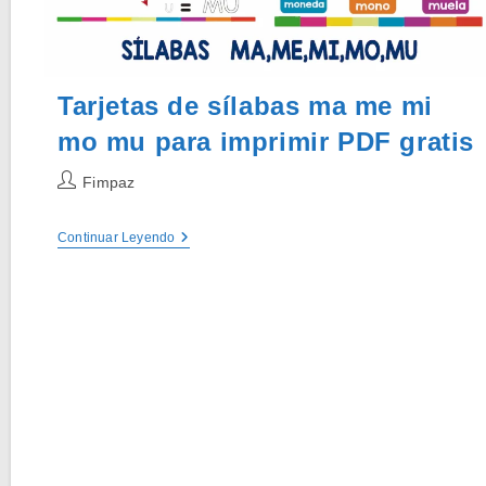
Tarjetas de sílabas ma me mi
mo mu para imprimir PDF gratis
Autor
Fimpaz
de
la
Tarjetas
Continuar Leyendo
entrada:
De
Sílabas
Ma
Me
Mi
Mo
Mu
Para
Imprimir
PDF
Gratis