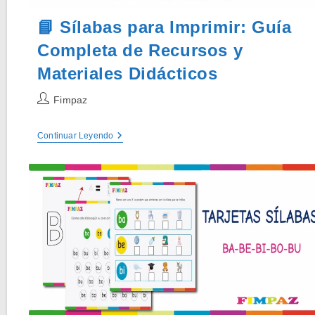
📘 Sílabas para Imprimir: Guía
Completa de Recursos y
Materiales Didácticos
Autor
Fimpaz
de
la
📘
Continuar Leyendo
entrada:
Sílabas
Para
Imprimir:
Guía
Completa
De
Recursos
Y
Materiales
Didácticos