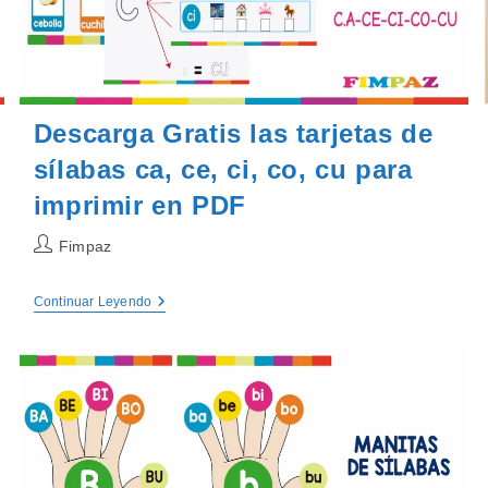
Descarga Gratis las tarjetas de
sílabas ca, ce, ci, co, cu para
imprimir en PDF
Autor
Fimpaz
de
la
Descarga
Continuar Leyendo
entrada:
Gratis
Las
Tarjetas
De
Sílabas
Ca,
Ce,
Ci,
Co,
Cu