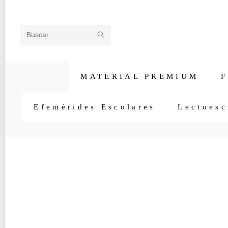
Ir
al
contenido
ENVIAR
Buscar
LA
en
BÚSQUEDA
esta
MATERIAL PREMIUM
F
web
Efemérides Escolares
Lectoesc