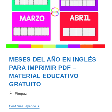
MESES DEL AÑO EN INGLÉS
PARA IMPRIMIR PDF –
MATERIAL EDUCATIVO
GRATUITO
Autor
Fimpaz
de
la
MESES
Continuar Leyendo
entrada:
DEL