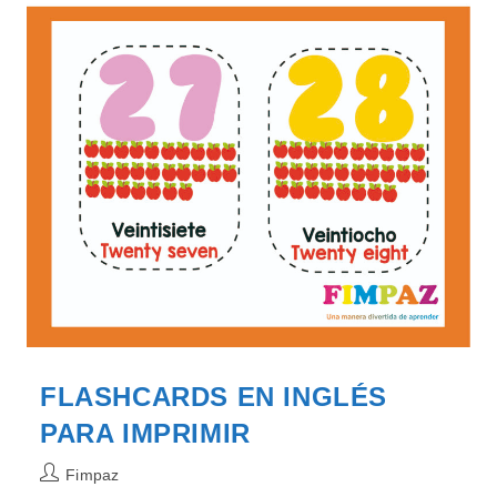
AÑO
EN
INGLÉS
PARA
IMPRIMIR
PDF
–
MATERIAL
EDUCATIVO
GRATUITO
FLASHCARDS EN INGLÉS
PARA IMPRIMIR
Autor
Fimpaz
de