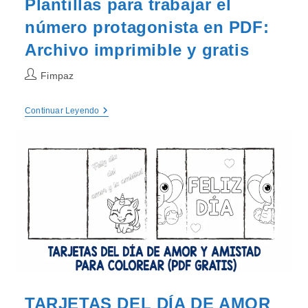
Plantillas para trabajar el
número protagonista en PDF:
Archivo imprimible y gratis
Autor
Fimpaz
de
la
Plantillas
Continuar Leyendo
entrada:
Para
Trabajar
El
Número
Protagonista
En
PDF:
Archivo
Imprimible
Y
Gratis
TARJETAS DEL DÍA DE AMOR