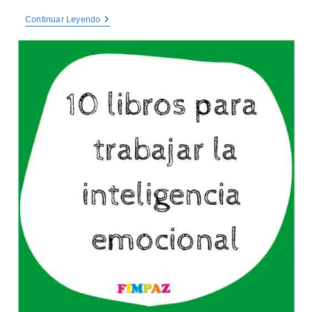
la
RETO
Continuar Leyendo
entrada:
ORTOGRÁFICO