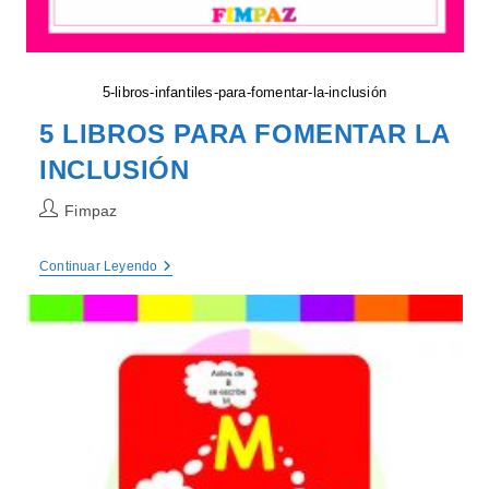
5-libros-infantiles-para-fomentar-la-inclusión
5 LIBROS PARA FOMENTAR LA
INCLUSIÓN
Autor
Fimpaz
de
la
5
Continuar Leyendo
entrada:
LIBROS
PARA
FOMENTAR
LA
INCLUSIÓN