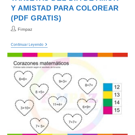
Y AMISTAD PARA COLOREAR
(PDF GRATIS)
Autor
Fimpaz
de
la
TARJETAS
Continuar Leyendo
entrada:
DEL
DÍA
DE
AMOR
Y
AMISTAD
PARA
COLOREAR
(PDF
GRATIS)