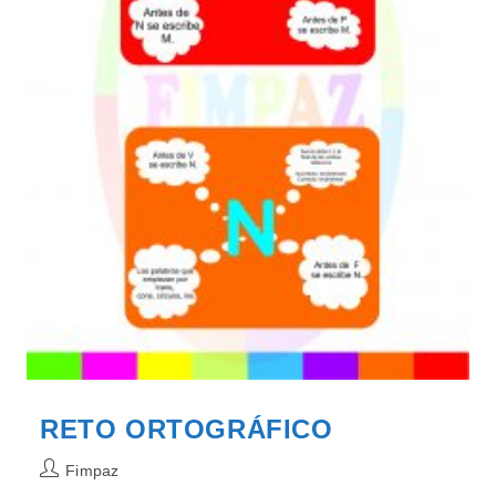
RETO ORTOGRÁFICO
Autor
Fimpaz
de