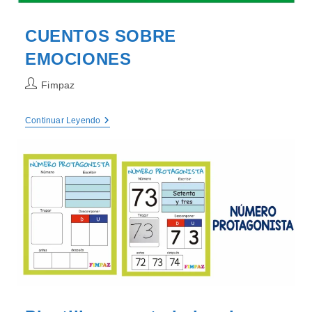
CUENTOS SOBRE
EMOCIONES
Autor
Fimpaz
de
la
CUENTOS
Continuar Leyendo
entrada:
SOBRE
EMOCIONES