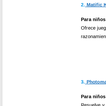
2.
Matific 
Para niños
Ofrece jueg
razonamient
3.
Photoma
Para niños
Resuelve y 