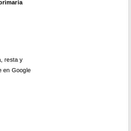
primaria
, resta y
le en Google