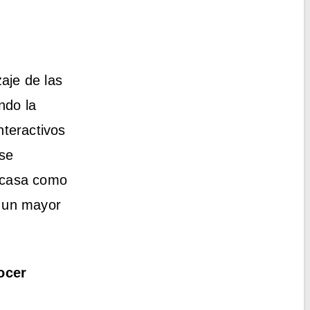
aje de las
ndo la
nteractivos
 se
n casa como
 un mayor
ocer