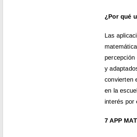
¿Por qué 
Las aplicac
matemáticas
percepción 
y adaptados
convierten 
en la escu
interés por
7 APP MA