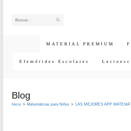
Ir
al
contenido
ENVIAR
Buscar
LA
en
BÚSQUEDA
esta
MATERIAL PREMIUM
F
web
Efemérides Escolares
Lectoesc
Blog
Inicio
>
Matemáticas para Niños
>
LAS MEJORES APP MATEMÁT