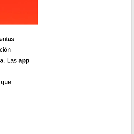
entas
ción
va. Las
app
s que