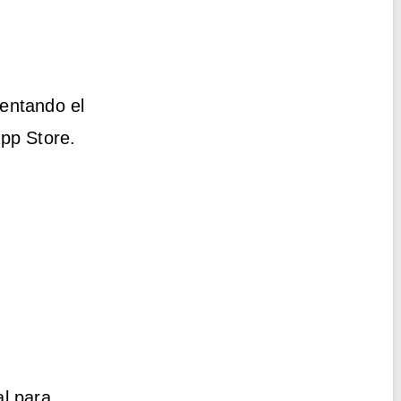
mentando el
pp Store.
l para