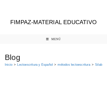
Ir
al
contenido
FIMPAZ-MATERIAL EDUCATIVO
MENÚ
Blog
Inicio
>
Lectoescritura y Español
>
métodos lectoescritura
>
Silabas