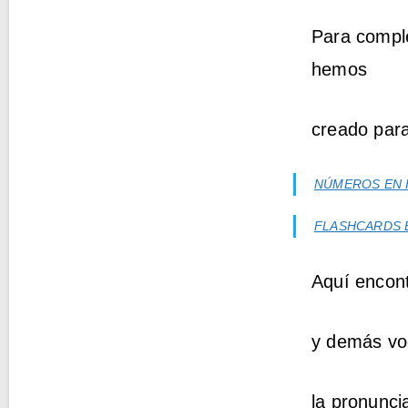
Para comple
hemos
creado para
NÚMEROS EN I
FLASHCARDS E
Aquí encont
y demás voc
la pronunc