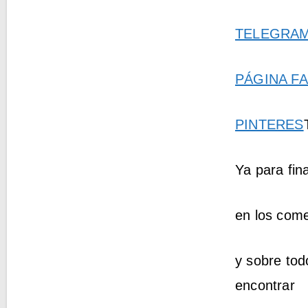
TELEGRA
PÁGINA F
PINTERES
Ya para fin
en los come
y sobre tod
encontrar