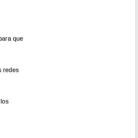
para que
s redes
 los