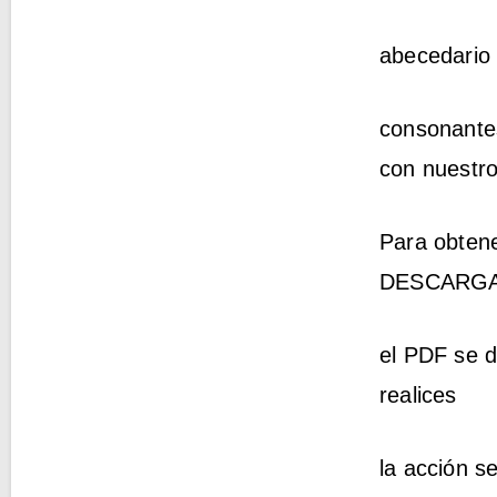
abecedario 
consonantes
con nuestro
Para obtene
DESCARGA
el PDF se d
realices
la acción s