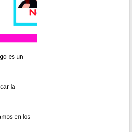
igo es un
car la
samos en los