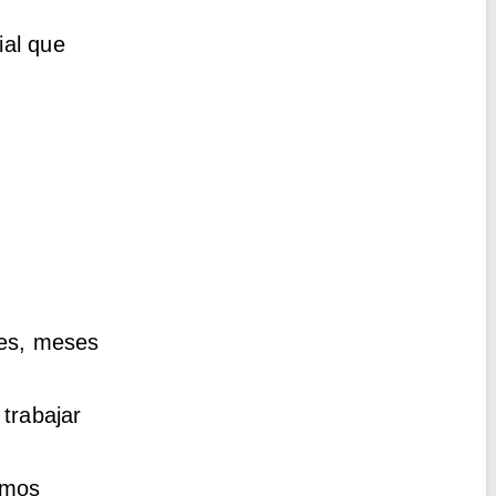
ial que
les, meses
trabajar
amos