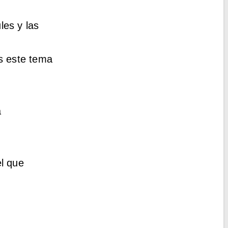
les y las
s este tema
a
l que