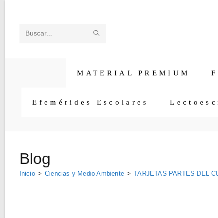
Ir
al
contenido
ENVIAR
Buscar
LA
en
BÚSQUEDA
esta
MATERIAL PREMIUM
F
web
Efemérides Escolares
Lectoesc
Blog
Inicio
>
Ciencias y Medio Ambiente
>
TARJETAS PARTES DEL C