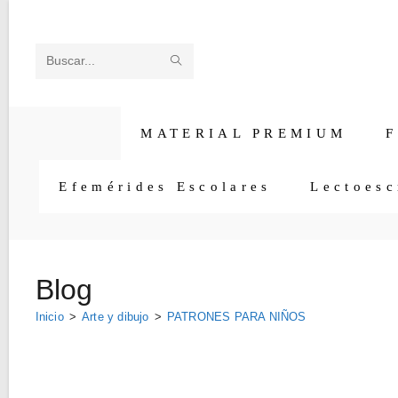
Ir
al
contenido
ENVIAR
Buscar
LA
en
BÚSQUEDA
esta
MATERIAL PREMIUM
F
web
Efemérides Escolares
Lectoesc
Blog
Inicio
>
Arte y dibujo
>
PATRONES PARA NIÑOS