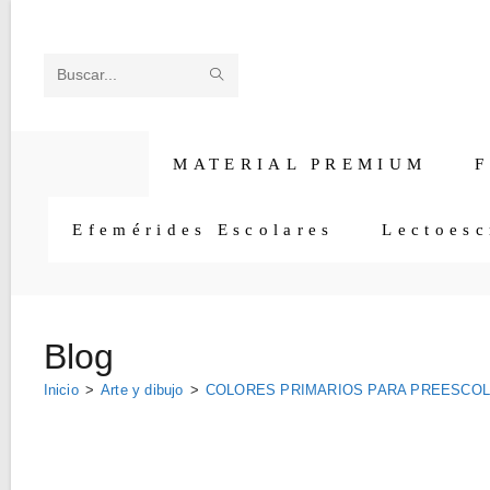
Ir
al
contenido
ENVIAR
Buscar
LA
en
BÚSQUEDA
esta
MATERIAL PREMIUM
F
web
Efemérides Escolares
Lectoesc
Blog
Inicio
>
Arte y dibujo
>
COLORES PRIMARIOS PARA PREESCO